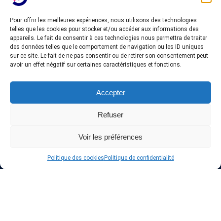
Pour offrir les meilleures expériences, nous utilisons des technologies
telles que les cookies pour stocker et/ou accéder aux informations des
A propos de InteVPN
appareils. Le fait de consentir à ces technologies nous permettra de traiter
des données telles que le comportement de navigation ou les ID uniques
sur ce site. Le fait de ne pas consentir ou de retirer son consentement peut
Nous cherchons les meilleurs fournisseurs VPN, les forfaits
avoir un effet négatif sur certaines caractéristiques et fonctions.
abordables et pas cher, afin d’accorder une liste testés qui
comprennent seulement les top services VPN en ligne.
Mise à jours quotidienne des derniers offres.
Accepter
Refuser
Protéger votre vie privée en ligne
Voir les préférences
La plus grande sécurité est assurée par notre liste des fournisseurs
Politique des cookies
Politique de confidentialité
de Réseau Privé Virtuel (VPN), en utilisant différents protocoles
comme L2TP / IPSec, OpenVPN, PPTP, SSTP. En outre, de nombreux
moyens de paiement sont proposés tels que la carte de crédit,
virement bancaire, Paypal, Liberty Reserve, AlertPay, cashU et
d’autres.