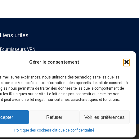
Liens utiles
Fournisseurs VPN
Astuces et Tutoriels
Offres & Coupons VPN
Gérer le consentement
Installation VPN
A propos de nous
Blog
les meilleures expériences, nous utilisons des technologies telles que les
Politique de confidentialité
 stocker et/ou accéder aux informations des appareils. Le fait de consentir à
Contact
gies nous permettra de traiter des données telles que le comportement de
 les ID uniques sur ce site. Le fait de ne pas consentir ou de retirer son
 peut avoir un effet négatif sur certaines caractéristiques et fonctions.
cepter
Refuser
Voir les préférences
Politique des cookies
Politique de confidentialité