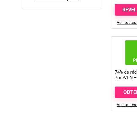
REVE
Voir toutes
74% de réd
PureVPN – 
OBTEN
Voir toutes