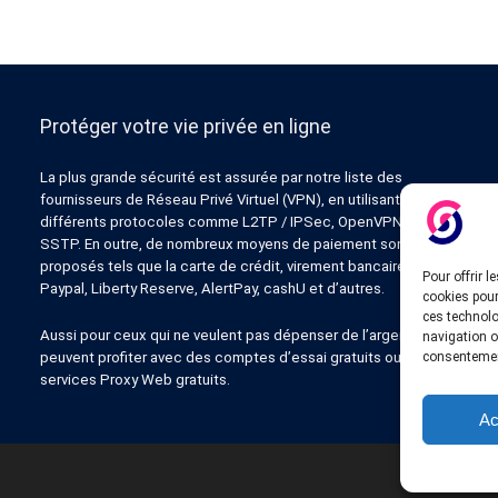
Protéger votre vie privée en ligne
La plus grande sécurité est assurée par notre liste des
fournisseurs de Réseau Privé Virtuel (VPN), en utilisant
différents protocoles comme L2TP / IPSec, OpenVPN, PPTP,
SSTP. En outre, de nombreux moyens de paiement sont
proposés tels que la carte de crédit, virement bancaire,
Pour offrir 
Paypal, Liberty Reserve, AlertPay, cashU et d’autres.
cookies pour
ces technolo
Aussi pour ceux qui ne veulent pas dépenser de l’argent
navigation ou
consentement
peuvent profiter avec des comptes d’essai gratuits ou des
services Proxy Web gratuits.
Ac