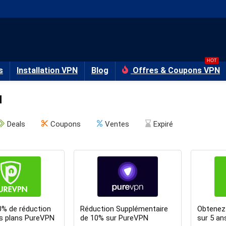
HOT
s
Installation VPN
Blog
Offres & Coupons VPN
N
Deals
Coupons
Ventes
Expiré
% de réduction
Réduction Supplémentaire
Obtenez
es plans PureVPN
de 10% sur PureVPN
sur 5 a