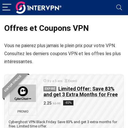
Offres et Coupons VPN
Vous ne paierez plus jamais le plein prix pour votre VPN.
Consultez les derniers coupons VPN et les offres les plus
intéressantes.
EDITOR CHOICE
Il y a 5 ans
Expiré
Limited Offer: Save 83%
EXPIRÉ
and get 3 Extra Months for Free
2.25
-83%
12.99
PROMO
Cyberghost VPN Black Friday. Save 83% and get 3 extra months for
free. Limited time offer.