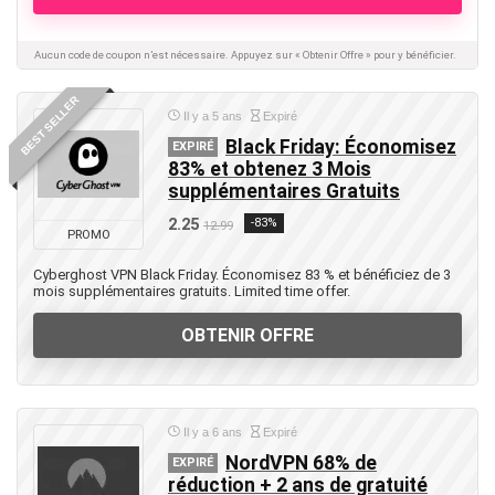
Aucun code de coupon n’est nécessaire. Appuyez sur « Obtenir Offre » pour y bénéficier.
BEST SELLER
Il y a 5 ans
Expiré
Black Friday: Économisez
EXPIRÉ
83% et obtenez 3 Mois
supplémentaires Gratuits
2.25
-83%
12.99
PROMO
Cyberghost VPN Black Friday. Économisez 83 % et bénéficiez de 3
mois supplémentaires gratuits. Limited time offer.
OBTENIR OFFRE
Il y a 6 ans
Expiré
NordVPN 68% de
EXPIRÉ
réduction + 2 ans de gratuité