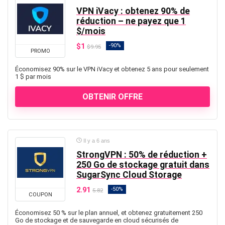
VPN iVacy : obtenez 90% de
réduction – ne payez que 1
$/mois
$1
-90%
$9.95
PROMO
Économisez 90% sur le VPN iVacy et obtenez 5 ans pour seulement
1 $ par mois
OBTENIR OFFRE
Il y a 6 ans
StrongVPN : 50% de réduction +
250 Go de stockage gratuit dans
SugarSync Cloud Storage
2.91
-50%
5.82
COUPON
Économisez 50 % sur le plan annuel, et obtenez gratuitement 250
Go de stockage et de sauvegarde en cloud sécurisés de