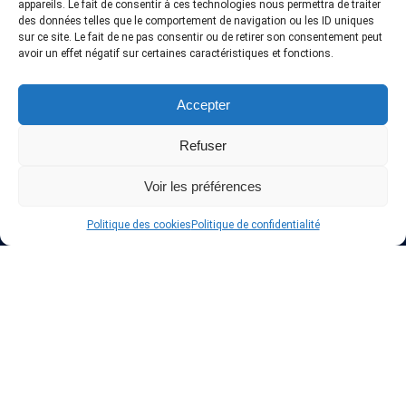
appareils. Le fait de consentir à ces technologies nous permettra de traiter
des données telles que le comportement de navigation ou les ID uniques
sur ce site. Le fait de ne pas consentir ou de retirer son consentement peut
avoir un effet négatif sur certaines caractéristiques et fonctions.
Accepter
Refuser
Voir les préférences
Politique des cookies
Politique de confidentialité
A propos de InteVPN
Nous cherchons les meilleurs fournisseurs VPN, les forfaits
abordables et pas cher, afin d’accorder une liste testés qui
comprennent seulement les top services VPN en ligne.
Mise à jours quotidienne des derniers offres.