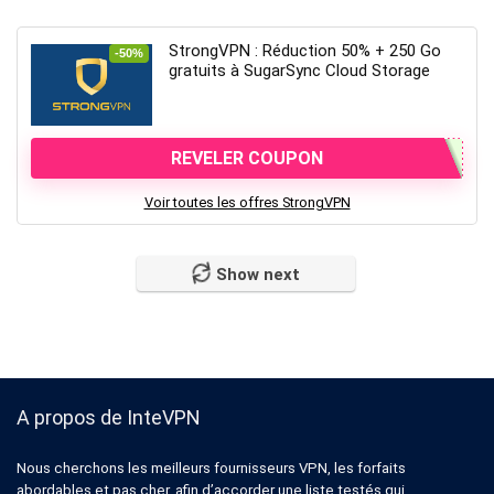
StrongVPN : Réduction 50% + 250 Go
-50%
gratuits à SugarSync Cloud Storage
REVELER COUPON
Voir toutes les offres StrongVPN
Show next
A propos de InteVPN
Nous cherchons les meilleurs fournisseurs VPN, les forfaits
abordables et pas cher, afin d’accorder une liste testés qui