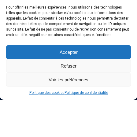
Pour offrir les meilleures expériences, nous utilisons des technologies
telles que les cookies pour stocker et/ou accéder aux informations des
appareils. Le fait de consentir à ces technologies nous permettra de traiter
des données telles que le comportement de navigation ou les ID uniques
sur ce site. Le fait de ne pas consentir ou de retirer son consentement peut
avoir un effet négatif sur certaines caractéristiques et fonctions.
Accepter
A propos de InteVPN
Refuser
Nous cherchons les meilleurs fournisseurs VPN, les forfaits
Voir les préférences
abordables et pas cher, afin d’accorder une liste testés qui
comprennent seulement les top services VPN en ligne.
Mise à jours quotidienne des derniers offres.
Politique des cookies
Politique de confidentialité
Protéger votre vie privée en ligne
La plus grande sécurité est assurée par notre liste des fournisseurs