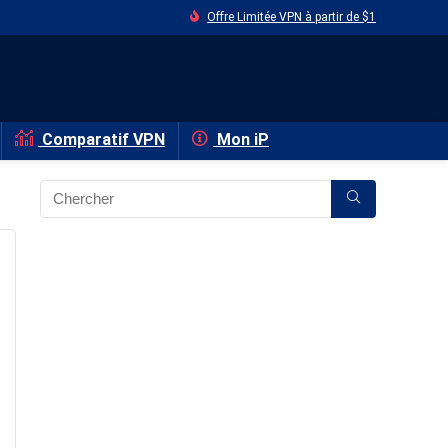
Offre Limitée VPN à partir de $1
Comparatif VPN
Mon iP