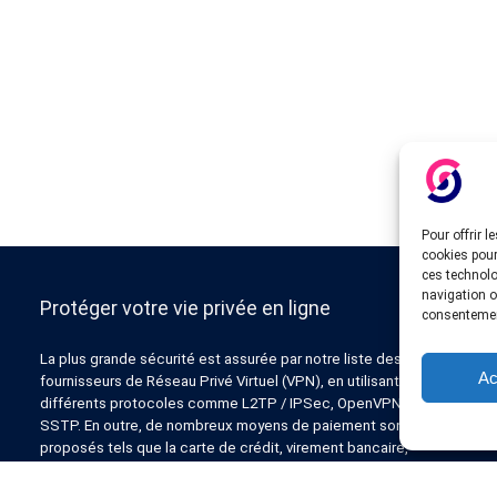
Pour offrir 
cookies pour
ces technolo
navigation ou
Protéger votre vie privée en ligne
consentement
La plus grande sécurité est assurée par notre liste des
Ac
fournisseurs de Réseau Privé Virtuel (VPN), en utilisant
différents protocoles comme L2TP / IPSec, OpenVPN, PPTP,
SSTP. En outre, de nombreux moyens de paiement sont
proposés tels que la carte de crédit, virement bancaire,
Paypal, Liberty Reserve, AlertPay, cashU et d’autres.