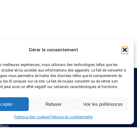
Gérer le consentement
les meilleures expériences, nous utilisons des technologies telles que les
 stocker et/ou accéder aux informations des appareils. Le fait de consentir à
gies nous permettra de traiter des données telles que le comportement de
 les ID uniques sur ce site. Le fait de ne pas consentir ou de retirer son
Liens utiles
 peut avoir un effet négatif sur certaines caractéristiques et fonctions.
Fournisseurs VPN
cepter
Refuser
Voir les préférences
Astuces et Tutoriels
Offres & Coupons VPN
Installation VPN
Politique des cookies
Politique de confidentialité
A propos de nous
Blog
Politique de confidentialité