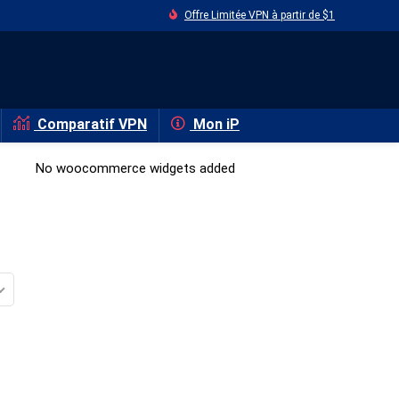
Offre Limitée VPN à partir de $1
Comparatif VPN
Mon iP
No woocommerce widgets added