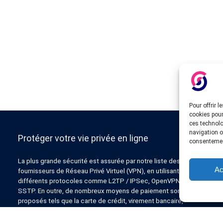
Pour offrir 
cookies pour
ces technolo
navigation ou
Protéger votre vie privée en ligne
consentement
La plus grande sécurité est assurée par notre liste des
Ac
fournisseurs de Réseau Privé Virtuel (VPN), en utilisant
différents protocoles comme L2TP / IPSec, OpenVPN, PPTP,
SSTP. En outre, de nombreux moyens de paiement sont
proposés tels que la carte de crédit, virement bancaire,
Paypal, Liberty Reserve, AlertPay, cashU et d’autres.