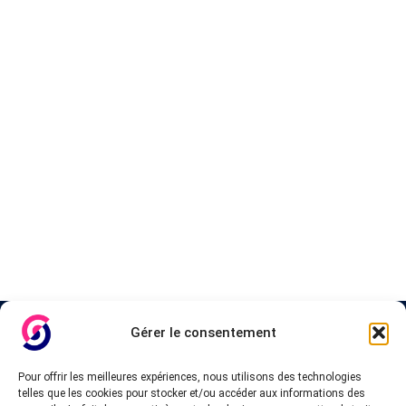
A propos de InteVPN
Gérer le consentement
Nous cherchons les meilleurs fournisseurs VPN, les forfaits
Pour offrir les meilleures expériences, nous utilisons des technologies
abordables et pas cher, afin d’accorder une liste testés qui
telles que les cookies pour stocker et/ou accéder aux informations des