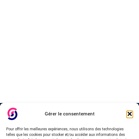
A propos de InteVPN
Gérer le consentement
Nous cherchons les meilleurs fournisseurs VPN, les forfaits
Pour offrir les meilleures expériences, nous utilisons des technologies
abordables et pas cher, afin d’accorder une liste testés qui
telles que les cookies pour stocker et/ou accéder aux informations des