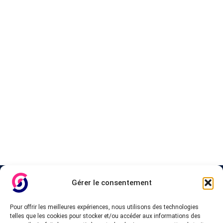
A propos de InteVPN
Gérer le consentement
Nous cherchons les meilleurs fournisseurs VPN, les forfaits
Pour offrir les meilleures expériences, nous utilisons des technologies
abordables et pas cher, afin d’accorder une liste testés qui
telles que les cookies pour stocker et/ou accéder aux informations des