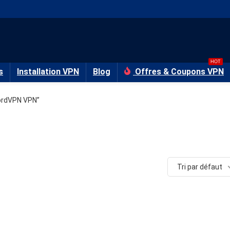
HOT
s
Installation VPN
Blog
Offres & Coupons VPN
NordVPN VPN”
Tri par défaut