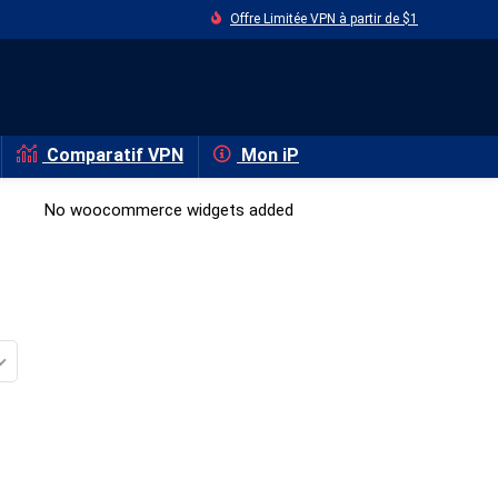
Offre Limitée VPN à partir de $1
Comparatif VPN
Mon iP
No woocommerce widgets added