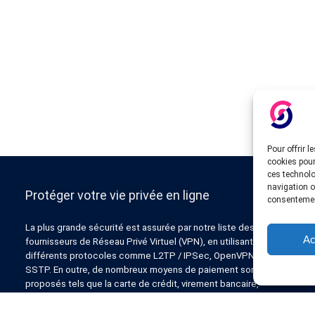
Pour offrir 
cookies pour
ces technolo
navigation ou
Protéger votre vie privée en ligne
consentement
La plus grande sécurité est assurée par notre liste des
Ac
fournisseurs de Réseau Privé Virtuel (VPN), en utilisant
différents protocoles comme L2TP / IPSec, OpenVPN, PPTP,
SSTP. En outre, de nombreux moyens de paiement sont
proposés tels que la carte de crédit, virement bancaire,
Paypal, Liberty Reserve, AlertPay, cashU et d’autres.