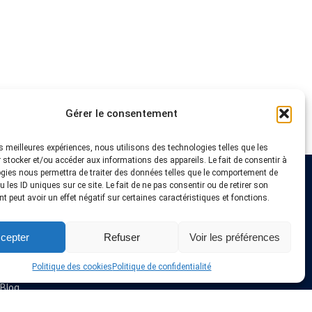
Gérer le consentement
les meilleures expériences, nous utilisons des technologies telles que les
 stocker et/ou accéder aux informations des appareils. Le fait de consentir à
gies nous permettra de traiter des données telles que le comportement de
 les ID uniques sur ce site. Le fait de ne pas consentir ou de retirer son
Liens utiles
 peut avoir un effet négatif sur certaines caractéristiques et fonctions.
Fournisseurs VPN
cepter
Refuser
Voir les préférences
Astuces et Tutoriels
Offres & Coupons VPN
Installation VPN
Politique des cookies
Politique de confidentialité
A propos de nous
Blog
Politique de confidentialité