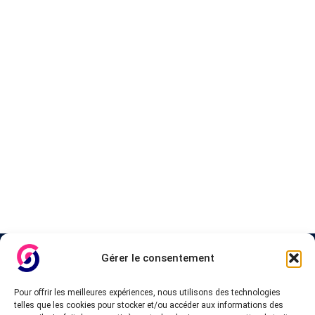
A propos de InteVPN
Gérer le consentement
Nous cherchons les meilleurs fournisseurs VPN, les forfaits
Pour offrir les meilleures expériences, nous utilisons des technologies
abordables et pas cher, afin d’accorder une liste testés qui
telles que les cookies pour stocker et/ou accéder aux informations des