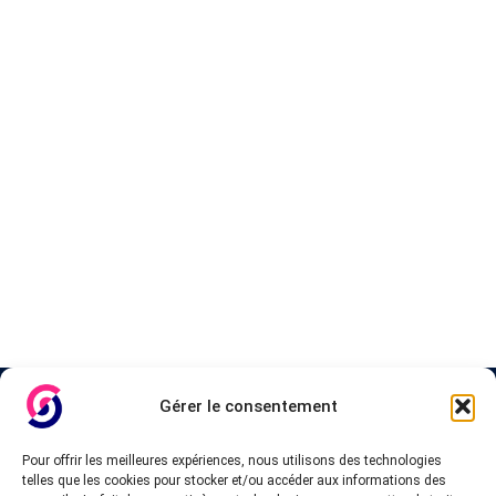
A propos de InteVPN
Gérer le consentement
Nous cherchons les meilleurs fournisseurs VPN, les forfaits
Pour offrir les meilleures expériences, nous utilisons des technologies
abordables et pas cher, afin d’accorder une liste testés qui
telles que les cookies pour stocker et/ou accéder aux informations des