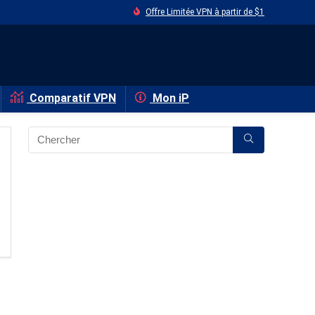
Offre Limitée VPN à partir de $1
Comparatif VPN
Mon iP