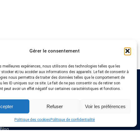
Gérer le consentement
les meilleures expériences, nous utilisons des technologies telles que les
 stocker et/ou accéder aux informations des appareils. Le fait de consentir à
gies nous permettra de traiter des données telles que le comportement de
 les ID uniques sur ce site. Le fait de ne pas consentir ou de retirer son
Liens utiles
 peut avoir un effet négatif sur certaines caractéristiques et fonctions.
Fournisseurs VPN
cepter
Refuser
Voir les préférences
Astuces et Tutoriels
Offres & Coupons VPN
Installation VPN
Politique des cookies
Politique de confidentialité
A propos de nous
Blog
Politique de confidentialité