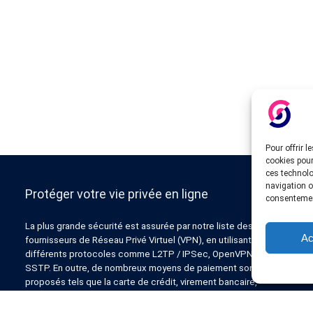
Pour offrir 
cookies pour
ces technolo
navigation ou
Protéger votre vie privée en ligne
consentement
La plus grande sécurité est assurée par notre liste des
Ac
fournisseurs de Réseau Privé Virtuel (VPN), en utilisant
différents protocoles comme L2TP / IPSec, OpenVPN, PPTP,
SSTP. En outre, de nombreux moyens de paiement sont
proposés tels que la carte de crédit, virement bancaire,
Paypal, Liberty Reserve, AlertPay, cashU et d’autres.