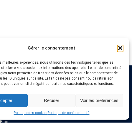
Gérer le consentement
les meilleures expériences, nous utilisons des technologies telles que les
 stocker et/ou accéder aux informations des appareils. Le fait de consentir à
gies nous permettra de traiter des données telles que le comportement de
 les ID uniques sur ce site. Le fait de ne pas consentir ou de retirer son
Liens utiles
 peut avoir un effet négatif sur certaines caractéristiques et fonctions.
Fournisseurs VPN
cepter
Refuser
Voir les préférences
Astuces et Tutoriels
Offres & Coupons VPN
Installation VPN
Politique des cookies
Politique de confidentialité
A propos de nous
Blog
Politique de confidentialité