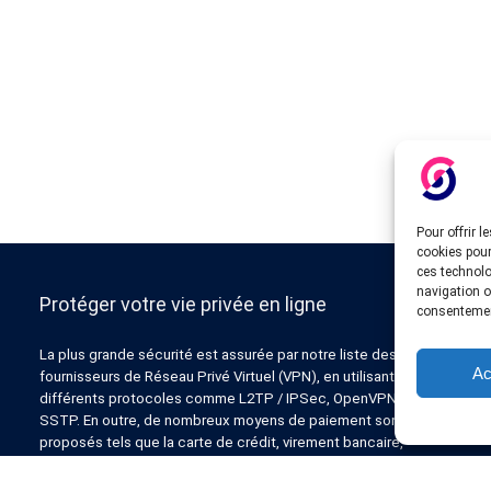
Pour offrir 
cookies pour
ces technolo
navigation ou
Protéger votre vie privée en ligne
consentement
La plus grande sécurité est assurée par notre liste des
Ac
fournisseurs de Réseau Privé Virtuel (VPN), en utilisant
différents protocoles comme L2TP / IPSec, OpenVPN, PPTP,
SSTP. En outre, de nombreux moyens de paiement sont
proposés tels que la carte de crédit, virement bancaire,
Paypal, Liberty Reserve, AlertPay, cashU et d’autres.