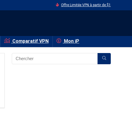
Offre Limitée VPN à partir de $1
Comparatif VPN
Mon iP